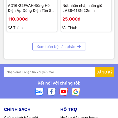
AD16-22FVAH Đồng Hồ
Nút nhấn nhả, nhấn giữ
Điện Áp Dòng Điện Tần Số
LA38-11BN 22mm
AC 22mm màu xanh
110.000₫
25.000₫
Thích
Thích
Xem toàn bộ sản phẩm
ĐĂNG KÝ
Kết nối với chúng tôi:
CHÍNH SÁCH
HỖ TRỢ
Chính sách bảo mật
Hướng dẫn mua hàng