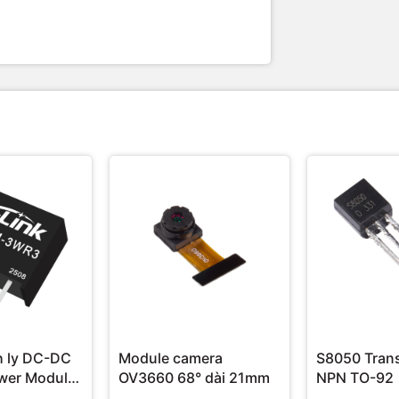
 ly DC-DC
Module camera
S8050 Trans
ower Module
OV3660 68° dài 21mm
NPN TO-92