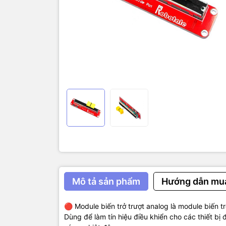
🔴 Thông số
🔸 Điện á
🔸Ngõ ra 
🔸2 ngõ r
🔸Tổng t
🔸Kích t
Mô tả sản phẩm
Hướng dẫn mu
🔴 Module biến trở trượt analog là module biến tr
Dùng để làm tín hiệu điều khiển cho các thiết bị