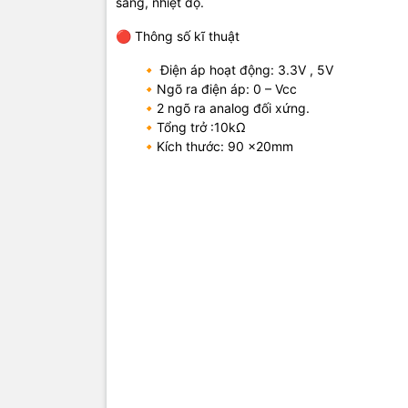
sáng, nhiệt độ.
🔴 Thông số kĩ thuật
🔸 Điện áp hoạt động: 3.3V , 5V
🔸Ngõ ra điện áp: 0 – Vcc
🔸2 ngõ ra analog đối xứng.
🔸Tổng trở :10kΩ
🔸Kích thước: 90 x20mm