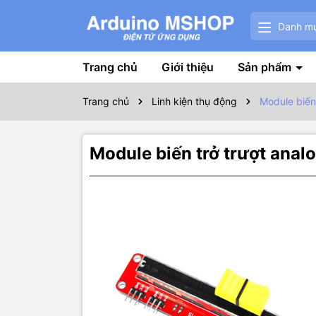
Danh m
Trang chủ
Giới thiệu
Sản phẩm
Trang chủ
Linh kiện thụ động
Module biến
Module biến trở trượt ana
Thôn
🔴 Module b
Dùng để làm
sáng, nhiệt