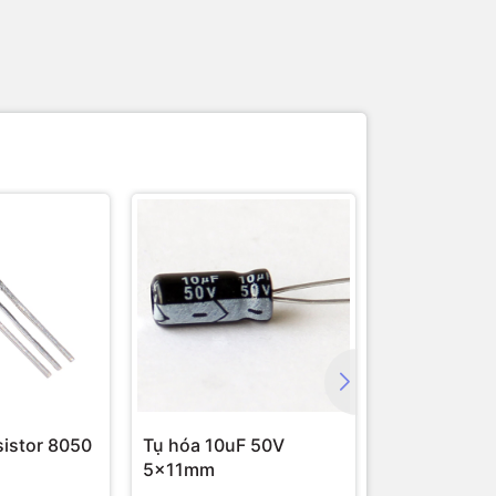
istor 8050
Tụ hóa 10uF 50V
Transistor 
5x11mm
40V 800mA 