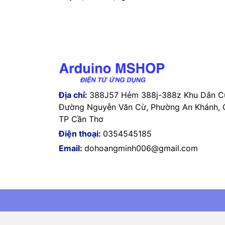
Địa chỉ:
388J57 Hẻm 388j-388z Khu Dân Cư
Đường Nguyễn Văn Cừ, Phường An Khánh, Q
TP Cần Thơ
Điện thoại:
0354545185
Email:
dohoangminh006@gmail.com