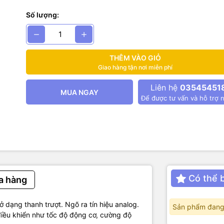
 kĩ thuật
Số lượng:
p hoạt động: 3.3V , 5V
điện áp: 0 – Vcc
a analog đối xứng.
THÊM VÀO GIỎ
rở :10kΩ
Giao hàng tận nơi miễn phí
hước: 90 x20mm
Liên hệ
03545451
MUA NGAY
Để được tư vấn và hỗ trợ n
Có thể 
a hàng
ở dạng thanh trượt. Ngõ ra tín hiệu analog.
Sản phẩm đang
 điều khiển như tốc độ động cơ, cường độ