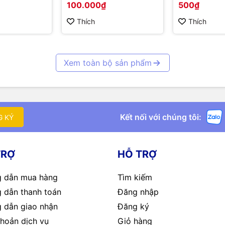
100.000₫
500₫
Thích
Thích
Xem toàn bộ sản phẩm
Kết nối với chúng tôi:
G KÝ
TRỢ
HỖ TRỢ
 dẫn mua hàng
Tìm kiếm
 dẫn thanh toán
Đăng nhập
 dẫn giao nhận
Đăng ký
hoản dịch vụ
Giỏ hàng