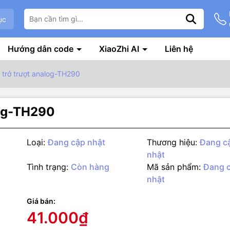
ục
Hướng dẫn code
XiaoZhi AI
Liên hệ
 trở trượt analog-TH290
log-TH290
Loại:
Đang cập nhật
Thương hiệu:
Đang c
nhật
Tình trạng:
Còn hàng
Mã sản phẩm:
Đang 
nhật
g số kỹ thuật
iến trở trượt analog là module biến trở dạng thanh trượt. Ngõ ra tín 
Giá bán:
 tín hiệu điều khiển cho các thiết bị điều khiển như tốc độ động cơ
41.000₫
 độ.