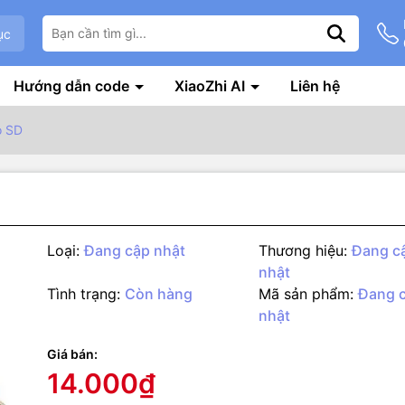
ục
Hướng dẫn code
XiaoZhi AI
Liên hệ
o SD
Loại:
Đang cập nhật
Thương hiệu:
Đang c
nhật
Tình trạng:
Còn hàng
Mã sản phẩm:
Đang 
nhật
g số kỹ thuật
ard module TF SPI có thể làm ứng dụng của bạn trở nên dễ dàng và 
Giá bán:
dàng giao tiếp như một thiết bị ngoại vi để có thể kết nối đến vi điề
14.000₫
h bạn có thể đọc và viết trực tiếp lên SD Card. Có thể sử dụng cho 