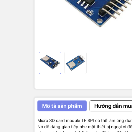
MP3, các hệ
Thông Số K
– Ngõ ra c
– Kích thướ
Sơ Đồ Nối 
Mô tả sản phẩm
Hướng dẫn mu
Micro SD card module TF SPI có thể làm ứng dụn
Nó dễ dàng giao tiếp như một thiết bị ngoại vi để