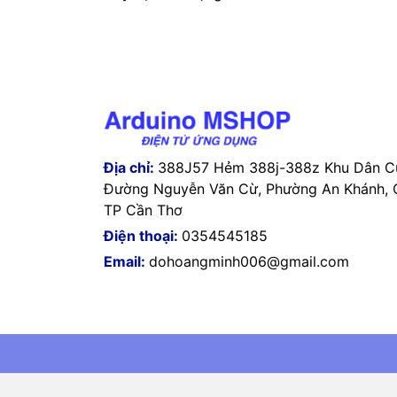
Địa chỉ:
388J57 Hẻm 388j-388z Khu Dân Cư
Đường Nguyễn Văn Cừ, Phường An Khánh, Q
TP Cần Thơ
Điện thoại:
0354545185
Email:
dohoangminh006@gmail.com