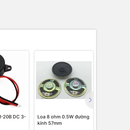
M-20B DC 3-
Loa 8 ohm 0.5W đường
Loa toàn dả
kính 57mm
đường kính