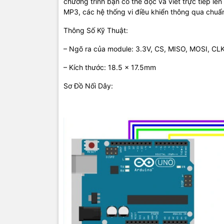
chương trình bạn có thể đọc và viết trực tiếp l
MP3, các hệ thống vi điều khiển thông qua chuẩn
Thông Số Kỹ Thuật:
– Ngõ ra của module: 3.3V, CS, MISO, MOSI, CL
– Kích thước: 18.5 x 17.5mm
Sơ Đồ Nối Dây: