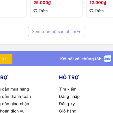
25.000₫
12.000₫
Thích
Thích
Xem toàn bộ sản phẩm
Kết nối với chúng tôi:
G KÝ
TRỢ
HỖ TRỢ
 dẫn mua hàng
Tìm kiếm
 dẫn thanh toán
Đăng nhập
 dẫn giao nhận
Đăng ký
hoản dịch vụ
Giỏ hàng