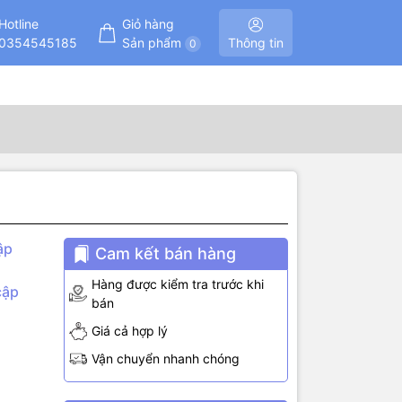
Hotline
Giỏ hàng
0354545185
Sản phẩm
Thông tin
0
ập
Cam kết bán hàng
Hàng được kiểm tra trước khi
cập
bán
Giá cả hợp lý
đơn giản
Vận chuyển nhanh chóng
u khiển. Qua
phát nhạc