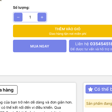
 thống vi điều khiển thông qua chuẩn giao tiếp SPI.
Số lượng:
ỹ Thuật:
ủa module: 3.3V, CS, MISO, MOSI, CLK, GND.
THÊM VÀO GIỎ
c: 18.5 x 17.5mm
Giao hàng tận nơi miễn phí
Dây:
Liên hệ
03545451
MUA NGAY
Để được tư vấn và hỗ trợ n
Có thể 
a hàng
g của bạn trở nên dễ dàng và đơn giản hơn.
Sản phẩm đang
 có thể kết nối đến vi điều khiển. Qua