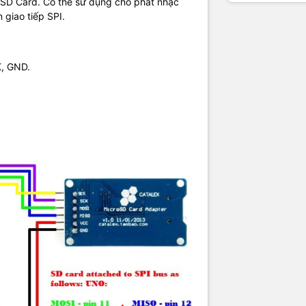
ên SD Card. Có thể sử dụng cho phát nhạc
 giao tiếp SPI.
K, GND.