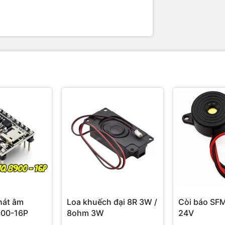
hát âm
Loa khuếch đại 8R 3W /
Còi báo SF
900-16P
8ohm 3W
24V