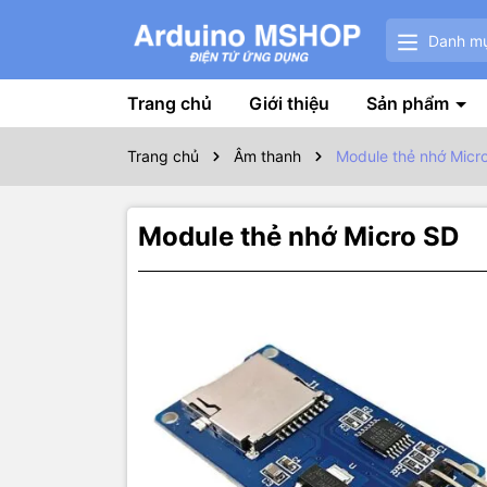
Danh m
Trang chủ
Giới thiệu
Sản phẩm
Trang chủ
Âm thanh
Module thẻ nhớ Micr
Module thẻ nhớ Micro SD
Thôn
Micro SD c
hơn. Nó dễ 
chương trìn