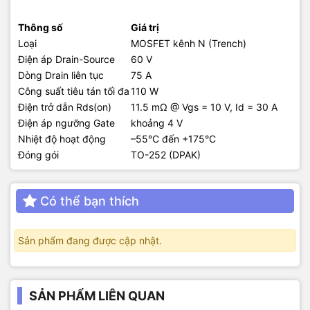
Thông số
Giá trị
Loại
MOSFET kênh N (Trench)
Điện áp Drain-Source
60 V
Dòng Drain liên tục
75 A
Công suất tiêu tán tối đa
110 W
Điện trở dẫn Rds(on)
11.5 mΩ @ Vgs = 10 V, Id = 30 A
Điện áp ngưỡng Gate
khoảng 4 V
Nhiệt độ hoạt động
–55°C đến +175°C
Đóng gói
TO-252 (DPAK)
Có thể bạn thích
Sản phẩm đang được cập nhật.
SẢN PHẨM LIÊN QUAN