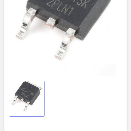
Nhiệt độ hoạt động
–55°C đến +175°C
Đóng gói
TO-252 (DPAK)