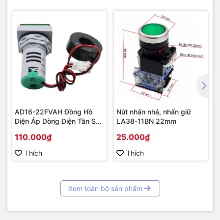
AD16-22FVAH Đồng Hồ
Nút nhấn nhả, nhấn giữ
Điện Áp Dòng Điện Tần Số
LA38-11BN 22mm
AC 22mm màu xanh
110.000₫
25.000₫
Thích
Thích
Xem toàn bộ sản phẩm