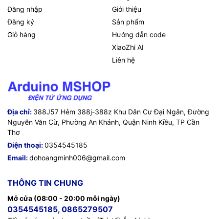
Đăng nhập
Giới thiệu
Đăng ký
Sản phẩm
Giỏ hàng
Hướng dẫn code
XiaoZhi AI
Liên hệ
Địa chỉ:
388J57 Hẻm 388j-388z Khu Dân Cư Đại Ngân, Đường
Nguyễn Văn Cừ, Phường An Khánh, Quận Ninh Kiều, TP Cần
Thơ
Điện thoại:
0354545185
Email:
dohoangminh006@gmail.com
THÔNG TIN CHUNG
Mở cửa (08:00 - 20:00 mỗi ngày)
0354545185, 0865279507