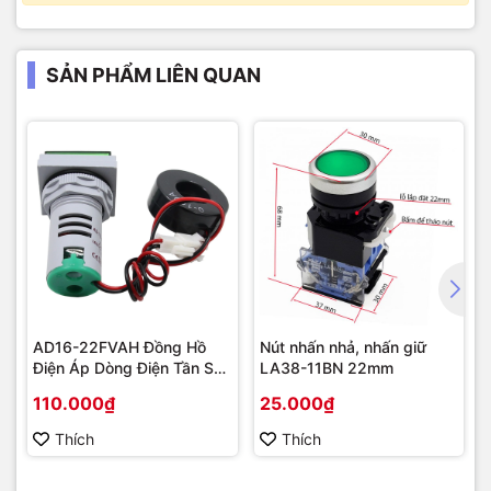
SẢN PHẨM LIÊN QUAN
AD16-22FVAH Đồng Hồ
Nút nhấn nhả, nhấn giữ
Điện Áp Dòng Điện Tần Số
LA38-11BN 22mm
AC 22mm màu xanh
110.000₫
25.000₫
Thích
Thích