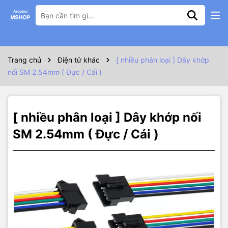
Thông số kỹ thuật
Dây khớp nối SM 2.54mm Đực / Cái
Chiều dài dây 10cm
Trang chủ
Điện tử khác
[ nhiều phân loại ] Dây khớp
nối SM 2.54mm ( Đực / Cái )
Các phân loại 2P 3P 4P 5P 6P 7P 8P
[ nhiều phân loại ] Dây khớp nối
SM 2.54mm ( Đực / Cái )