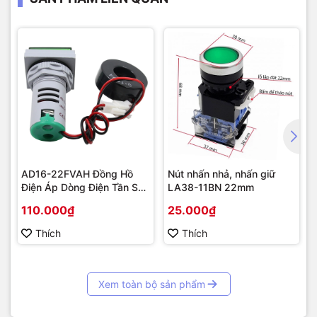
AD16-22FVAH Đồng Hồ
Nút nhấn nhả, nhấn giữ
Điện Áp Dòng Điện Tần Số
LA38-11BN 22mm
AC 22mm màu xanh
110.000₫
25.000₫
Thích
Thích
Xem toàn bộ sản phẩm