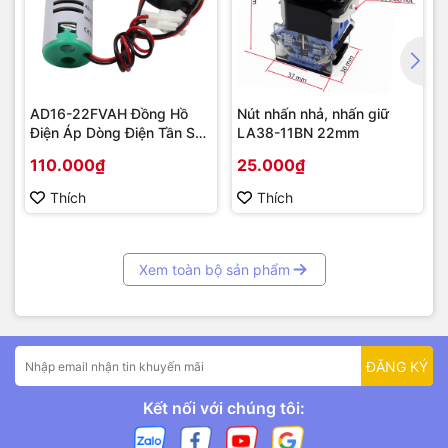
AD16-22FVAH Đồng Hồ
Nút nhấn nhả, nhấn giữ
Điện Áp Dòng Điện Tần Số
LA38-11BN 22mm
AC 22mm màu xanh
110.000₫
25.000₫
Thích
Thích
Xem toàn bộ sản phẩm
ĐĂNG KÝ
Kết nối với chúng tôi: