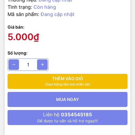
Tình trạng:
Còn hàng
Mã sản phẩm:
Đang cập nhật
Giá bán:
5.000₫
Số lượng:
THÊM VÀO GIỎ
Giao hàng tận nơi miễn phí
MUA NGAY
Liên hệ
0354545185
Để được tư vấn và hỗ trợ ngay!!!