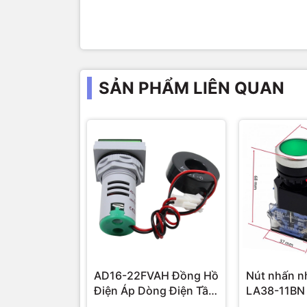
SẢN PHẨM LIÊN QUAN
AD16-22FVAH Đồng Hồ
Nút nhấn n
Điện Áp Dòng Điện Tần
LA38-11BN
Số AC 22mm màu xanh