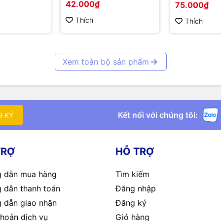
42.000₫
75.000₫
Thích
Thích
Xem toàn bộ sản phẩm
Kết nối với chúng tôi:
G KÝ
TRỢ
HỖ TRỢ
 dẫn mua hàng
Tìm kiếm
 dẫn thanh toán
Đăng nhập
 dẫn giao nhận
Đăng ký
hoản dịch vụ
Giỏ hàng