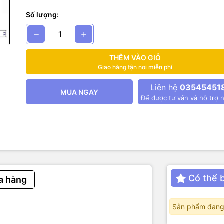
Số lượng:
THÊM VÀO GIỎ
Giao hàng tận nơi miễn phí
Liên hệ
03545451
MUA NGAY
Để được tư vấn và hỗ trợ n
Có thể 
a hàng
Sản phẩm đang