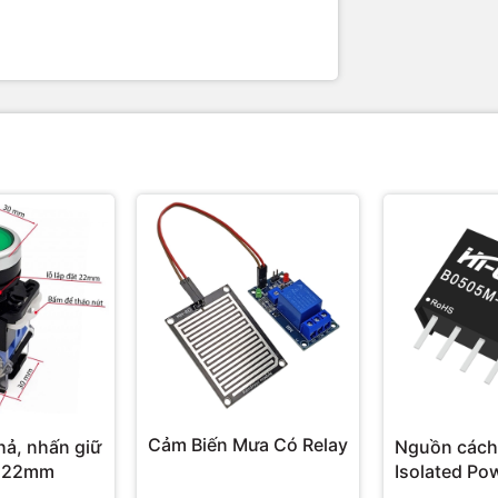
Cảm Biến Mưa Có Relay
hả, nhấn giữ
Nguồn cách
 22mm
Isolated Po
Hi-Link 3W