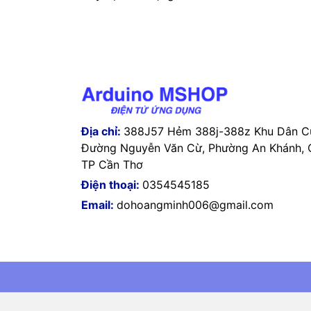
Địa chỉ:
388J57 Hẻm 388j-388z Khu Dân Cư
Đường Nguyễn Văn Cừ, Phường An Khánh, Q
TP Cần Thơ
Điện thoại:
0354545185
Email:
dohoangminh006@gmail.com