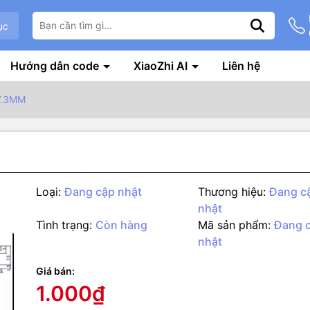
ục
Hướng dẫn code
XiaoZhi AI
Liên hệ
7.3MM
Loại:
Đang cập nhật
Thương hiệu:
Đang c
nhật
Tình trạng:
Còn hàng
Mã sản phẩm:
Đang 
nhật
g số kỹ thuật
Giá bán:
 chân
1.000₫