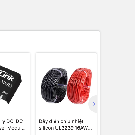
 ly DC-DC
Dây điện chịu nhiệt
Module cam
wer Module
silicon UL3239 16AWG
16 AWG (1 mét)