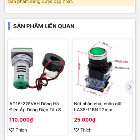
Sản phẩm đang được cập nhật.
SẢN PHẨM LIÊN QUAN
AD16-22FVAH Đồng Hồ
Nút nhấn nhả, nhấn giữ
Điện Áp Dòng Điện Tần Số
LA38-11BN 22mm
AC 22mm màu xanh
110.000₫
25.000₫
Thích
Thích