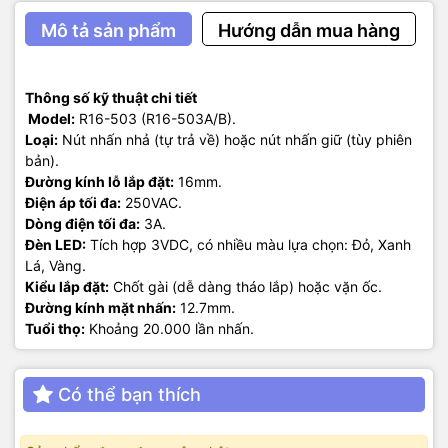
Mô tả sản phẩm
Hướng dẫn mua hàng
Thông số kỹ thuật chi tiết
Model:
R16-503 (R16-503A/B).
Loại:
Nút nhấn nhả (tự trả về) hoặc nút nhấn giữ (tùy phiên
bản).
Đường kính lỗ lắp đặt:
16mm.
Điện áp tối đa:
250VAC.
Dòng điện tối đa:
3A.
Đèn LED:
Tích hợp 3VDC, có nhiều màu lựa chọn: Đỏ, Xanh
Lá, Vàng.
Kiểu lắp đặt:
Chốt gài (dễ dàng tháo lắp) hoặc vặn ốc.
Đường kính mặt nhấn:
12.7mm.
Tuổi thọ:
Khoảng 20.000 lần nhấn.
Có thể bạn thích