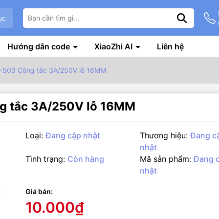
ục
Hướng dẫn code
XiaoZhi AI
Liên hệ
6-503 Công tắc 3A/250V lỗ 16MM
g tắc 3A/250V lỗ 16MM
Loại:
Đang cập nhật
Thương hiệu:
Đang c
nhật
Tình trạng:
Còn hàng
Mã sản phẩm:
Đang 
nhật
g số kỹ thuật
ố kỹ thuật
Giá bán:
10.000₫
 Đường kính 16mm (lỗ lắp đặt).