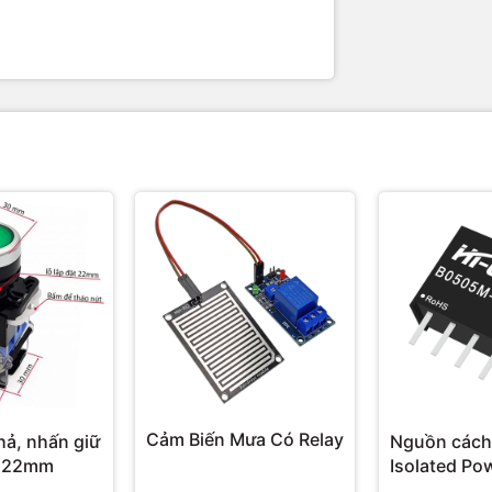
Cảm Biến Mưa Có Relay
hả, nhấn giữ
Nguồn cách
 22mm
Isolated Po
Hi-Link 3W