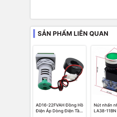
SẢN PHẨM LIÊN QUAN
AD16-22FVAH Đồng Hồ
Nút nhấn n
Điện Áp Dòng Điện Tần
LA38-11BN
Số AC 22mm màu xanh