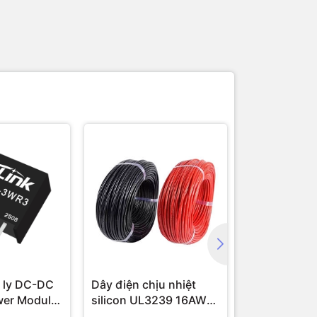
 ly DC-DC
Dây điện chịu nhiệt
Module cam
wer Module
silicon UL3239 16AWG
16 AWG (1 mét)