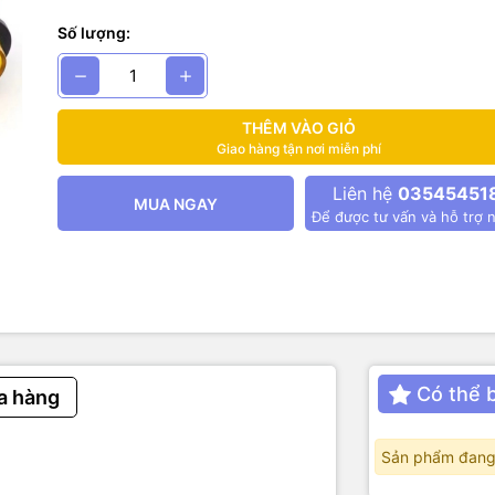
t động: 3V, 5V, 12V, 24V hoặc 220V (tùy loại).
Số lượng:
ải: 3A - 5A (tùy model).
nhựa cứng.
THÊM VÀO GIỎ
 3V - 24V (tùy chọn).
Giao hàng tận nơi miễn phí
bật/tắt thiết bị điện, nguồn DC/AC.
Liên hệ
03545451
MUA NGAY
Để được tư vấn và hỗ trợ n
khiển máy móc công nghiệp.
LED, động cơ, relay trong hệ thống tự động.
ng các dự án Arduino, STM32 để tạo giao diện điều khiển.
Có thể 
a hàng
Sản phẩm đang