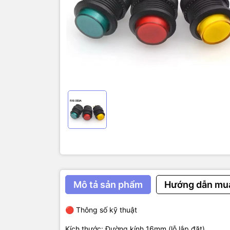
Điện áp hoạ
Dòng chịu t
Chất liệu: 
Hoạt động ở
Điều khiển 
Bảng điều 
Điều khiển 
Sử dụng tro
Mô tả sản phẩm
Hướng dẫn mu
🔴 Thông số kỹ thuật
Kích thước: Đường kính 16mm (lỗ lắp đặt).