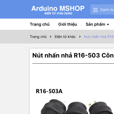
Danh m
Trang chủ
Giới thiệu
Sản phẩm
Trang chủ
Điện tử khác
Nút nhấn nhả R1
Nút nhấn nhả R16-503 Côn
Thôn
🔴 Thông s
Kích thước: