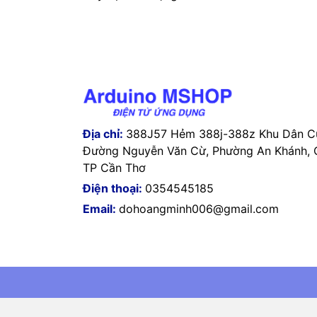
Địa chỉ:
388J57 Hẻm 388j-388z Khu Dân Cư
Đường Nguyễn Văn Cừ, Phường An Khánh, Q
TP Cần Thơ
Điện thoại:
0354545185
Email:
dohoangminh006@gmail.com