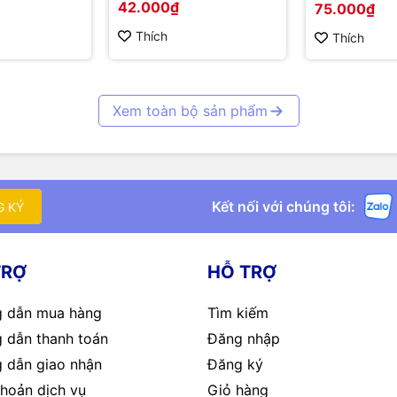
42.000₫
75.000₫
Thích
Thích
Xem toàn bộ sản phẩm
Kết nối với chúng tôi:
G KÝ
TRỢ
HỖ TRỢ
 dẫn mua hàng
Tìm kiếm
 dẫn thanh toán
Đăng nhập
 dẫn giao nhận
Đăng ký
hoản dịch vụ
Giỏ hàng