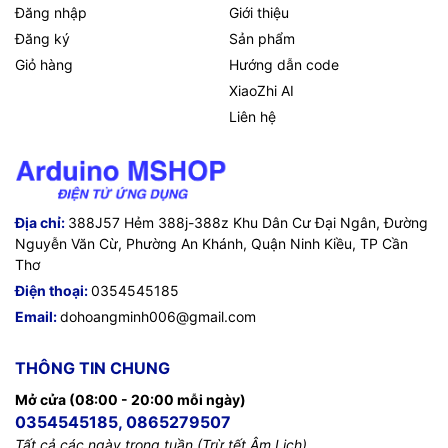
Đăng nhập
Giới thiệu
Đăng ký
Sản phẩm
Giỏ hàng
Hướng dẫn code
XiaoZhi AI
Liên hệ
Địa chỉ:
388J57 Hẻm 388j-388z Khu Dân Cư Đại Ngân, Đường
Nguyễn Văn Cừ, Phường An Khánh, Quận Ninh Kiều, TP Cần
Thơ
Điện thoại:
0354545185
Email:
dohoangminh006@gmail.com
THÔNG TIN CHUNG
Mở cửa (08:00 - 20:00 mỗi ngày)
0354545185, 0865279507
Tất cả các ngày trong tuần (Trừ tết Âm Lịch)