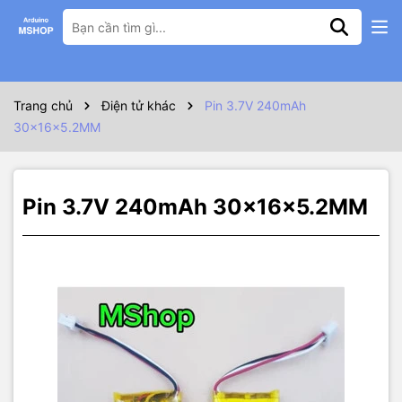
Thông số kỹ thuật
🔸 Pin 3.7V 240mAh
🔸 Kích thước 30x16x5.2MM
🔸 Chuyên cho tai nghe thiết bị cầm tay pin logitech
Trang chủ
Điện tử khác
Pin 3.7V 240mAh
30x16x5.2MM
Pin 3.7V 240mAh 30x16x5.2MM