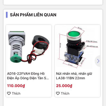
SẢN PHẨM LIÊN QUAN
AD16-22FVAH Đồng Hồ
Nút nhấn nhả, nhấn giữ
Điện Áp Dòng Điện Tần Số
LA38-11BN 22mm
AC 22mm màu xanh
110.000₫
25.000₫
Thích
Thích