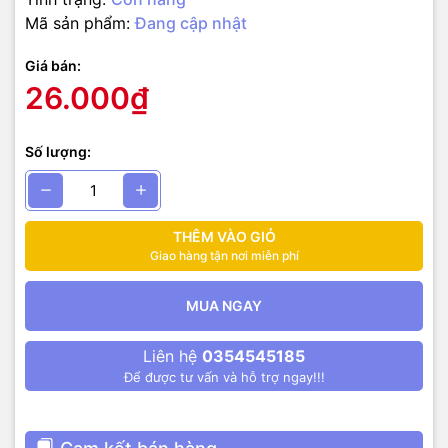
Mã sản phẩm:
Đang cập nhật
Giá bán:
26.000₫
Số lượng:
THÊM VÀO GIỎ
Giao hàng tận nơi miễn phí
MUA NGAY
Liên hệ
0354545185
Để được tư vấn và hỗ trợ ngay!!!