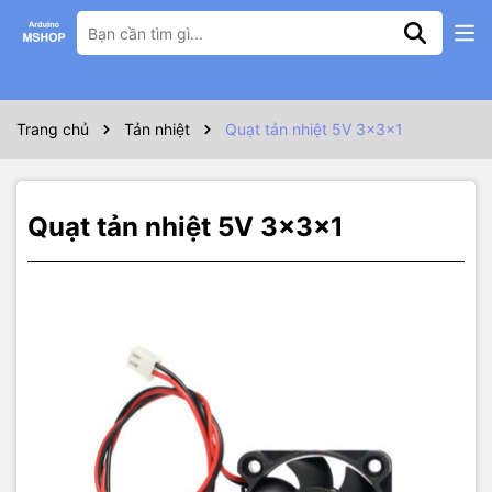
Thông số kỹ thuật
THÔNG SỐ KĨ THUẬT:
– Điện áp: 5V
Trang chủ
Tản nhiệt
Quạt tản nhiệt 5V 3x3x1
– Kích thước:3x3x1 cm
– Tham chiếu tiếng ồn: 18DB
– Tham chiếu âm lượng không khí: 18.17-25.97 CFM
– Điện áp: 5V 0.09A
Quạt tản nhiệt 5V 3x3x1