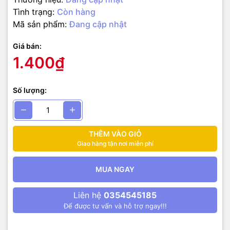
Tình trạng:
Còn hàng
Mã sản phẩm:
Đang cập nhật
Giá bán:
1.400₫
Số lượng:
THÊM VÀO GIỎ
Giao hàng tận nơi miễn phí
MUA NGAY
Liên hệ
0354545185
Để được tư vấn và hỗ trợ ngay!!!