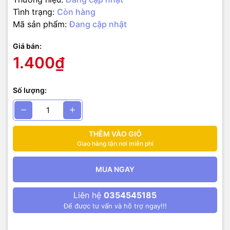
Tình trạng:
Còn hàng
Mã sản phẩm:
Đang cập nhật
Giá bán:
1.400₫
Số lượng:
THÊM VÀO GIỎ
Giao hàng tận nơi miễn phí
MUA NGAY
Liên hệ
0354545185
Để được tư vấn và hỗ trợ ngay!!!