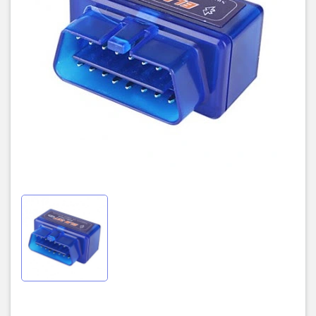
+ Thời gian phun nhiên liệu (+Nhiên liệu phun ngắn + Nhiên liệu
phun dài)
+ Áp suất cổ hút (đường ống nạp)
+ Góc đánh lửa sớm
+ Nhiệt độ khí nạp
+ Lưu lượng khí nạp
+ Vị trí bướm ga
+ Điện áp cảm biến oxi/ ảnh hưởng đến lượng phun nhiên liệu
+ Áp suất nhiên liệu