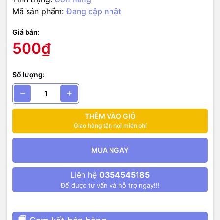
Mã sản phẩm:
Đang cập nhật
Giá bán:
500₫
Số lượng:
THÊM VÀO GIỎ
Giao hàng tận nơi miễn phí
MUA NGAY
Liên hệ
0354545185
Để được tư vấn và hỗ trợ ngay!!!