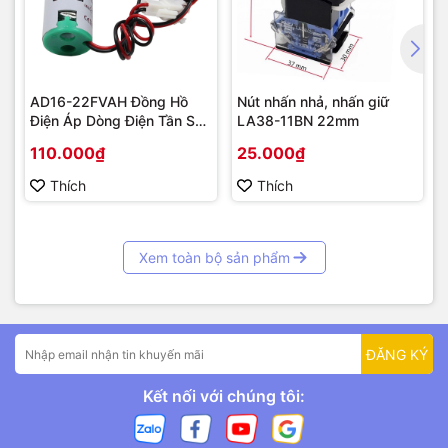
AD16-22FVAH Đồng Hồ
Nút nhấn nhả, nhấn giữ
Điện Áp Dòng Điện Tần Số
LA38-11BN 22mm
AC 22mm màu xanh
110.000₫
25.000₫
Thích
Thích
Xem toàn bộ sản phẩm
ĐĂNG KÝ
Kết nối với chúng tôi: