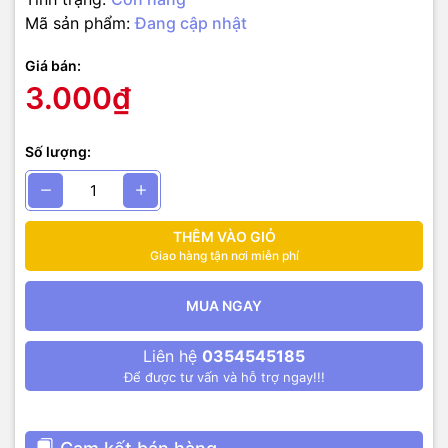
Mã sản phẩm:
Đang cập nhật
Giá bán:
3.000₫
Số lượng:
THÊM VÀO GIỎ
Giao hàng tận nơi miễn phí
MUA NGAY
Liên hệ
0354545185
Để được tư vấn và hỗ trợ ngay!!!