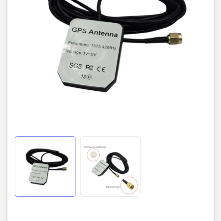
Kích thước: 46 × 39 × 13,5mm (G203A)
Vật liệu radome: nhựa ASA
Chiều dài cáp: 1.5m.
Kiểu kết nối: SMA Nam.
Gắn cố định: Từ tính cơ sở
Màu vỏ: Đen