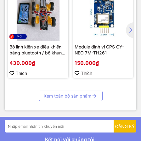
Mới
Bộ linh kiện xe điều khiển
Module định vị GPS GY-
bằng bluetooth / bộ khung
NEO 7M-TH261
xe robot
430.000₫
150.000₫
Thích
Thích
Xem toàn bộ sản phẩm
ĐĂNG KÝ
Kết nối với chúng tôi: