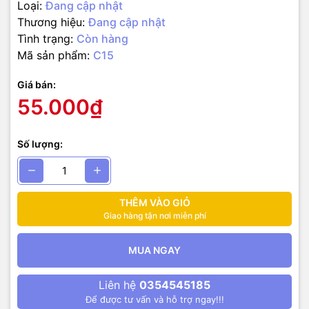
Loại:
Đang cập nhật
Thương hiệu:
Đang cập nhật
Tình trạng:
Còn hàng
Mã sản phẩm:
C15
Giá bán:
55.000₫
Số lượng:
THÊM VÀO GIỎ
Giao hàng tận nơi miễn phí
MUA NGAY
Liên hệ
0354545185
Để được tư vấn và hỗ trợ ngay!!!