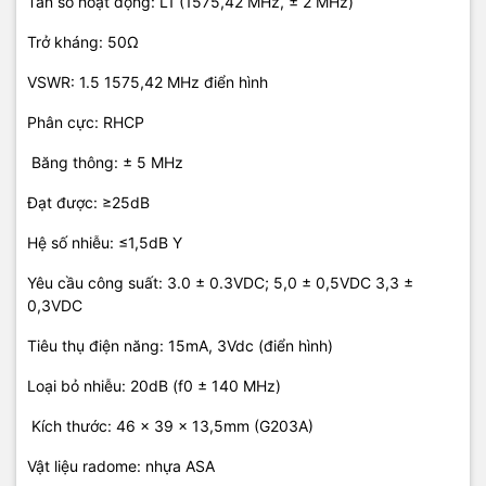
Tần số hoạt động: L1 (1575,42 MHz, ± 2 MHz)
Trở kháng: 50Ω
VSWR: 1.5 1575,42 MHz điển hình
Phân cực: RHCP
Băng thông: ± 5 MHz
Đạt được: ≥25dB
Hệ số nhiễu: ≤1,5dB Y
Yêu cầu công suất: 3.0 ± 0.3VDC; 5,0 ± 0,5VDC 3,3 ±
0,3VDC
Tiêu thụ điện năng: 15mA, 3Vdc (điển hình)
Loại bỏ nhiễu: 20dB (f0 ± 140 MHz)
Kích thước: 46 × 39 × 13,5mm (G203A)
Vật liệu radome: nhựa ASA