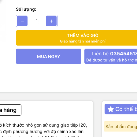
n 3D.
Số lượng:
 biến GY-271 la bàn số QMC5883L còn có thể dùng để đo từ trường
từ trường mạnh hơn gần nó, cảm biến có thể cảm nhận được nguồn 
 nó như của nam châm hoặc điện trường, khi phát hiện được từ trườ
ó thể xác định được khoảng cách tương đối hoặc chiều đến vật phát 
THÊM VÀO GIỎ
Giao hàng tận nơi miễn phí
số kĩ thuật:
Liên hệ
03545451
MUA NGAY
Để được tư vấn và hỗ trợ n
ng cấp: 3 ~ 5VDC
chip: QMC5883L.
: I2C (3.3V~5V TTL).
mm x 13mm
khảo
Có thể 
a hàng
kích thước nhỏ gọn sử dụng giao tiếp I2C,
Sản phẩm đang
c định phương hướng với độ chính xác lên