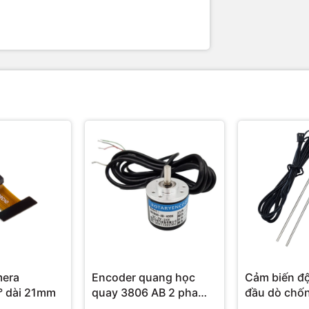
mera
Encoder quang học
Cảm biến độ
OV3660 68° dài 21mm
quay 3806 AB 2 pha
đầu dò chố
(NPN)
Soil Moistu