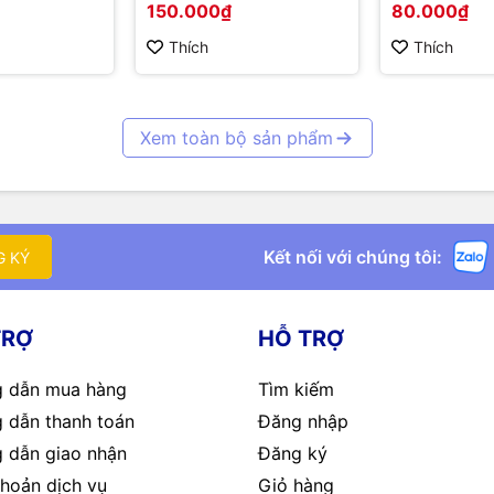
150.000₫
80.000₫
Corrosion R
Probe
Thích
Thích
Xem toàn bộ sản phẩm
Kết nối với chúng tôi:
G KÝ
TRỢ
HỖ TRỢ
 dẫn mua hàng
Tìm kiếm
 dẫn thanh toán
Đăng nhập
 dẫn giao nhận
Đăng ký
hoản dịch vụ
Giỏ hàng