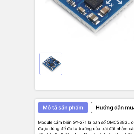
để tính toá
Module cảm
các nguồn 
xung quanh
ngoài, nó c
trường đó.
Thông 
– Nguồn cu
– Sử dụng 
– Giao tiếp
– Size: 14
Tham 
Datasheet
Code mẫu
Mô tả sản phẩm
Hướng dẫn mu
Module cảm biến GY-271 la bàn số QMC5883L có 
được dùng để đo từ trường của trái đất nhằm xá