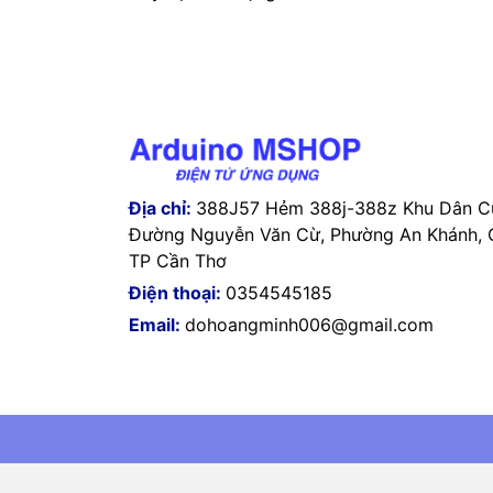
Địa chỉ:
388J57 Hẻm 388j-388z Khu Dân Cư
Đường Nguyễn Văn Cừ, Phường An Khánh, Q
TP Cần Thơ
Điện thoại:
0354545185
Email:
dohoangminh006@gmail.com