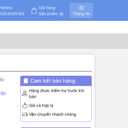
Hotline
Giỏ hàng
0354545185
Sản phẩm
Thông tin
0
ập
Cam kết bán hàng
Hàng được kiểm tra trước khi
cập
bán
Giá cả hợp lý
iao tiếp
Vận chuyển nhanh chóng
độ chính
 kết hợp lại