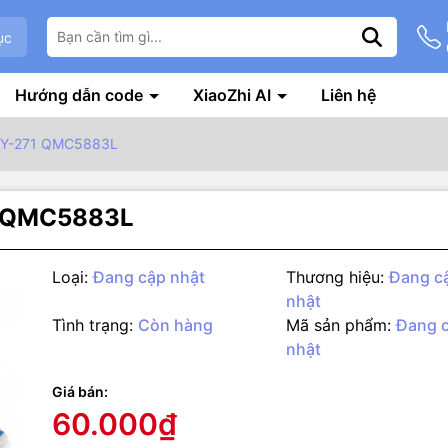
ục
Hướng dẫn code
XiaoZhi AI
Liên hệ
 GY-271 QMC5883L
71 QMC5883L
Loại:
Đang cập nhật
Thương hiệu:
Đang c
nhật
Tình trạng:
Còn hàng
Mã sản phẩm:
Đang 
nhật
g số kỹ thuật
 biến GY-271 la bàn số QMC5883L có kích thước nhỏ gọn sử dụng g
Giá bán:
ùng để đo từ trường của trái đất nhằm xác định phương hướng với 
60.000₫
 1 hoặc 2 độ, cảm biến có cách đo riêng biệt cho từng trục và có thể