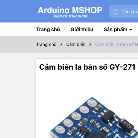
Danh m
Trang chủ
Giới thiệu
Sản phẩm
Trang chủ
Cảm biến
Cảm biến la bàn số
Cảm biến la bàn số GY-2
Thôn
Module cảm
I2C, được d
xác lên đến