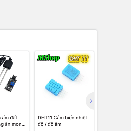
 ẩm đất
DHT11 Cảm biến nhiệt
Jack nguồn
ng ăn mòn
độ / độ ẩm
Kiểu Vặn Re
re Sensor
Rung 5.5x2.