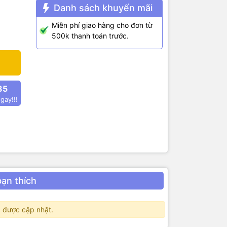
Danh sách khuyến mãi
 thô hoặc
Miễn phí giao hàng cho đơn từ
từ trường
500k thanh toán trước.
ng từ bên
ra từ
85
gay!!!
bạn thích
 được cập nhật.