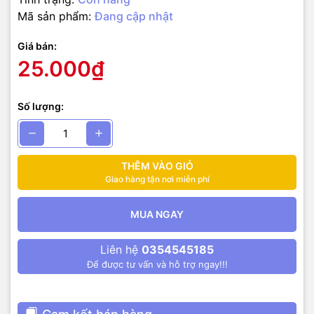
Mã sản phẩm:
Đang cập nhật
Giá bán:
25.000₫
Số lượng:
THÊM VÀO GIỎ
Giao hàng tận nơi miễn phí
MUA NGAY
Liên hệ
0354545185
Để được tư vấn và hỗ trợ ngay!!!