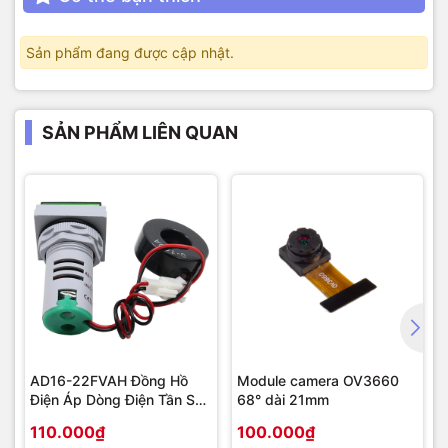
Sản phẩm đang được cập nhật.
SẢN PHẨM LIÊN QUAN
AD16-22FVAH Đồng Hồ
Module camera OV3660
Điện Áp Dòng Điện Tần Số
68° dài 21mm
AC 22mm màu xanh
110.000₫
100.000₫