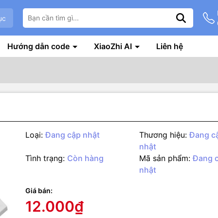
ục
Hướng dẫn code
XiaoZhi AI
Liên hệ
Loại:
Đang cập nhật
Thương hiệu:
Đang c
nhật
Tình trạng:
Còn hàng
Mã sản phẩm:
Đang 
nhật
g số kỹ thuật
Giá bán:
 MC-38 là công tắc từ có dây, gắn trên cửa, tủ. Cảm biến sẽ đóng 
12.000₫
gần nhau, thường được dùng trong ứng dụng chống trộm ở cửa, tủ