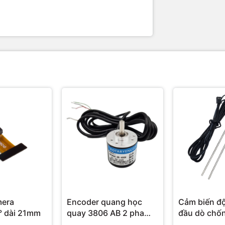
mera
Encoder quang học
Cảm biến độ
OV3660 68° dài 21mm
quay 3806 AB 2 pha
đầu dò chố
(NPN)
Soil Moistu