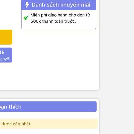
Danh sách khuyến mãi
Miễn phí giao hàng cho đơn từ
500k thanh toán trước.
85
 được sử
gay!!!
chóng trộm.
bạn thích
 được cập nhật.