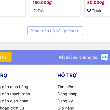
150.000₫
80.000₫
Corrosion R
Probe
Thích
Thích
Xem toàn bộ sản phẩm
Kết nối với chúng tôi:
G KÝ
TRỢ
HỖ TRỢ
 dẫn mua hàng
Tìm kiếm
 dẫn thanh toán
Đăng nhập
 dẫn giao nhận
Đăng ký
hoản dịch vụ
Giỏ hàng