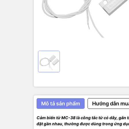
Không nên 
Thông số kĩ
Kích thước
Khoảng cá
Điện áp giữ
Dòng tiêu 
Dạng ngõ r
Cảm biến t
dụng để gắ
Mô tả sản phẩm
Hướng dẫn mu
Cảm biến từ MC-38 là công tắc từ có dây, gắn t
đặt gần nhau, thường được dùng trong ứng dụn