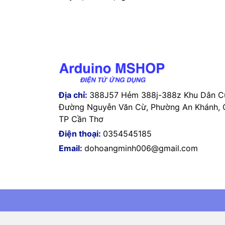
Địa chỉ:
388J57 Hẻm 388j-388z Khu Dân Cư
Đường Nguyễn Văn Cừ, Phường An Khánh, Q
TP Cần Thơ
Điện thoại:
0354545185
Email:
dohoangminh006@gmail.com