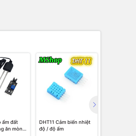
 ẩm đất
DHT11 Cảm biến nhiệt
Jack nguồn
ng ăn mòn
độ / độ ẩm
Kiểu Vặn Re
re Sensor
Rung 5.5x2.