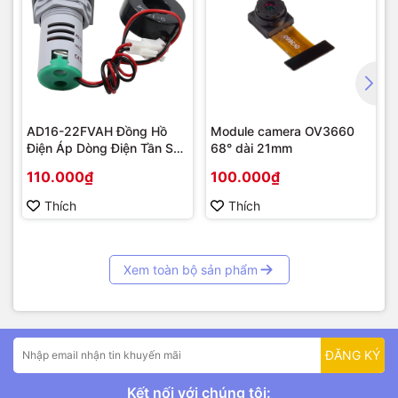
AD16-22FVAH Đồng Hồ
Module camera OV3660
Điện Áp Dòng Điện Tần Số
68° dài 21mm
AC 22mm màu xanh
110.000₫
100.000₫
Thích
Thích
Xem toàn bộ sản phẩm
ĐĂNG KÝ
Kết nối với chúng tôi: