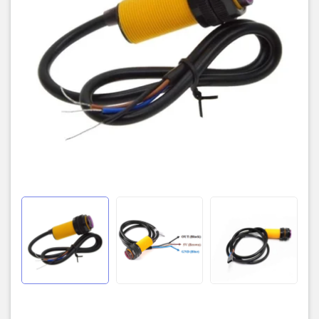
Khoảng cách hoạt động tối đa
~ 80cm
Dòng kích ngõ ra
300mA
Thời gian phản hồi
~ 2ms
Hiện thị ngõ ra
Led đỏ
Khả năng phát hiện đối tượng
trong suốt hoặc đục
Nhiệt độ hoạt động
-25°C – 55°C
Đường kính
18mm
Chiều dài cảm biến
45mm
Chiều dài dây
45cm
Chất liệu vỏ cảm biến
Nhựa
Sơ đồ dây: