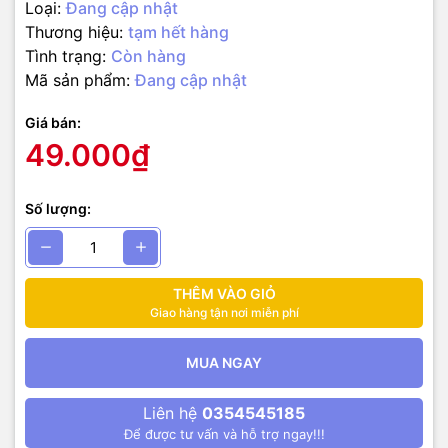
Loại:
Đang cập nhật
E18-D80NK có cách nối dây tương đối đơn giản:
Thương hiệu:
tạm hết hàng
Tình trạng:
Còn hàng
– Màu nâu:
VCC, nguồn dương 5VDC.
– Màu xanh dương:
GND, nguồn âm 0VDC
Mã sản phẩm:
Đang cập nhật
– Màu đen:
Chân tín hiệu ngõ ra cực thu hở NPN, cần phải có trở
kéo để tạo thành mức cao.
Giá bán:
49.000₫
Số lượng:
THÊM VÀO GIỎ
Giao hàng tận nơi miễn phí
MUA NGAY
Liên hệ
0354545185
Để được tư vấn và hỗ trợ ngay!!!