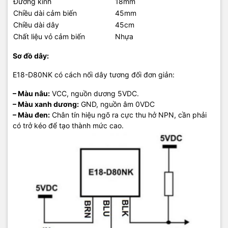
Đường kính
18mm
Chiều dài cảm biến
45mm
Chiều dài dây
45cm
Chất liệu vỏ cảm biến
Nhựa
Sơ đồ dây:
E18-D80NK có cách nối dây tương đối đơn giản:
– Màu nâu:
VCC, nguồn dương 5VDC.
– Màu xanh dương:
GND, nguồn âm 0VDC
– Màu đen:
Chân tín hiệu ngõ ra cực thu hở NPN, cần phải
có trở kéo để tạo thành mức cao.