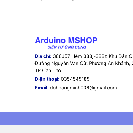
Địa chỉ:
388J57 Hẻm 388j-388z Khu Dân Cư
Đường Nguyễn Văn Cừ, Phường An Khánh, Q
TP Cần Thơ
Điện thoại:
0354545185
Email:
dohoangminh006@gmail.com