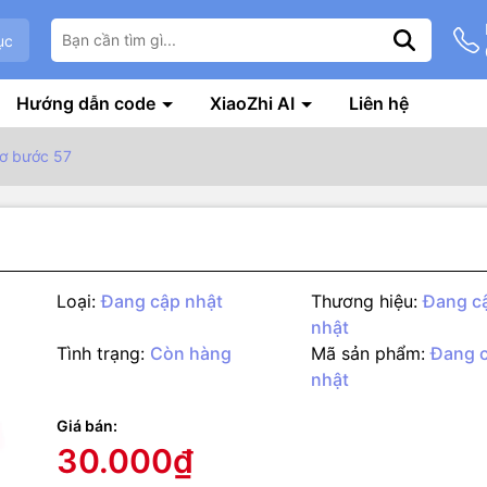
ục
Hướng dẫn code
XiaoZhi AI
Liên hệ
ơ bước 57
Loại:
Đang cập nhật
Thương hiệu:
Đang c
nhật
Tình trạng:
Còn hàng
Mã sản phẩm:
Đang 
nhật
g số kỹ thuật
Giá bán:
30.000₫