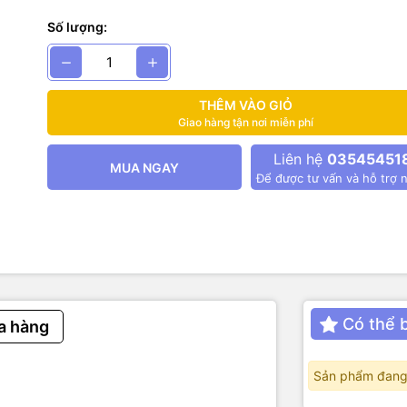
Số lượng:
THÊM VÀO GIỎ
Giao hàng tận nơi miễn phí
Liên hệ
03545451
MUA NGAY
Để được tư vấn và hỗ trợ n
Có thể 
a hàng
Sản phẩm đang