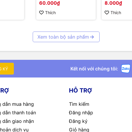
60.000₫
8.000₫
Thích
Thích
Xem toàn bộ sản phẩm
Kết nối với chúng tôi:
G KÝ
TRỢ
HỖ TRỢ
 dẫn mua hàng
Tìm kiếm
 dẫn thanh toán
Đăng nhập
 dẫn giao nhận
Đăng ký
hoản dịch vụ
Giỏ hàng