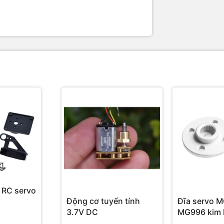
 RC servo
Động cơ tuyến tính
Đĩa servo 
3.7V DC
MG996 kim l