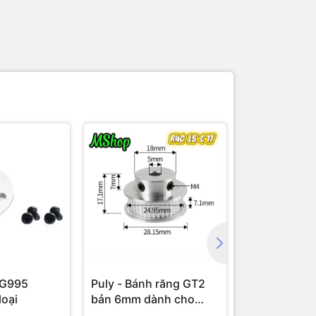
MG995
Puly - Bánh răng GT2
Đế ra chân D
oại
bản 6mm dành cho
cơ bước DR
máy in 3D, CNC