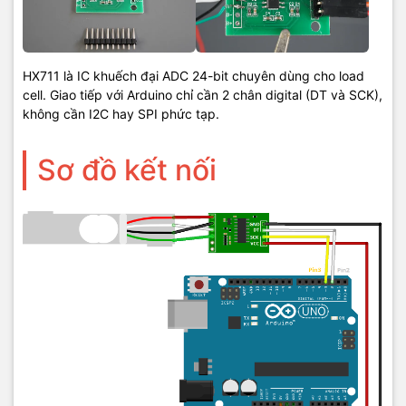
HX711 là IC khuếch đại ADC 24-bit chuyên dùng cho load
cell. Giao tiếp với Arduino chỉ cần 2 chân digital (DT và SCK),
không cần I2C hay SPI phức tạp.
Sơ đồ kết nối