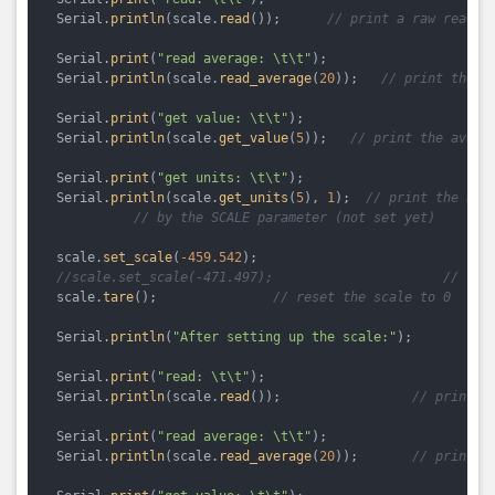
  Serial.
println
(scale.
read
());      
// print a raw readin
  Serial.
print
(
"read average: \t\t"
);

  Serial.
println
(scale.
read_average
(
20
));   
// print the a
  Serial.
print
(
"get value: \t\t"
);

  Serial.
println
(scale.
get_value
(
5
));   
// print the avera
  Serial.
print
(
"get units: \t\t"
);

  Serial.
println
(scale.
get_units
(
5
), 
1
);  
// print the ave
// by the SCALE parameter (not set yet)
  scale.
set_scale
(
-459.542
);

//scale.set_scale(-471.497);                      // thi
  scale.
tare
();               
// reset the scale to 0
  Serial.
println
(
"After setting up the scale:"
);

  Serial.
print
(
"read: \t\t"
);

  Serial.
println
(scale.
read
());                 
// print a
  Serial.
print
(
"read average: \t\t"
);

  Serial.
println
(scale.
read_average
(
20
));       
// print t