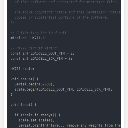
  of this software and associated documentation files.

  The above copyright notice and this permission notice sha
  copies or substantial portions of the Software.

*/
// Calibrating the load cell
#
include
"HX711.h"
// HX711 circuit wiring
const
int
 LOADCELL_DOUT_PIN = 
2
const
int
 LOADCELL_SCK_PIN = 
3
;

HX711 scale;

void
setup
()
{

  Serial.
begin
(
57600
);

  scale.
begin
(LOADCELL_DOUT_PIN, LOADCELL_SCK_PIN);

}

void
loop
()
{

if
 (scale.
is_ready
()) {

    scale.
set_scale
();    

    Serial.
println
(
"Tare... remove any weights from the sc