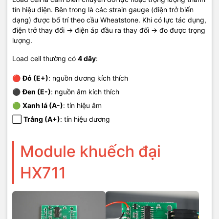
tín hiệu điện. Bên trong là các strain gauge (điện trở biến
dạng) được bố trí theo cầu Wheatstone. Khi có lực tác dụng,
điện trở thay đổi → điện áp đầu ra thay đổi → đo được trọng
lượng.
Load cell thường có
4 dây
:
🔴
Đỏ (E+)
: nguồn dương kích thích
⚫
Đen (E-)
: nguồn âm kích thích
🟢
Xanh lá (A-)
: tín hiệu âm
⬜
Trắng (A+)
: tín hiệu dương
Module khuếch đại
HX711