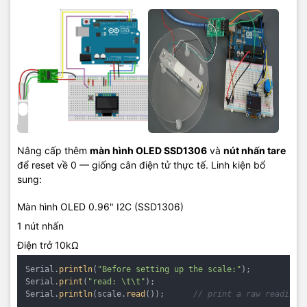
Nâng cấp thêm
màn hình OLED SSD1306
và
nút nhấn tare
để reset về 0 — giống cân điện tử thực tế. Linh kiện bổ
sung:
Màn hình OLED 0.96" I2C (SSD1306)
1 nút nhấn
Điện trở 10kΩ
Serial.
println
(
"Before setting up the scale:"
);

Serial.
print
(
"read: \t\t"
);

Serial.
println
(scale.
read
());      
// print a raw reading 