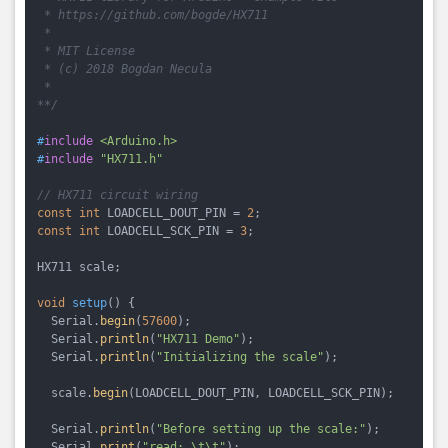
 * https://github.com/bogde/HX711

 *

 * MIT License

 * (c) 2018 Bogdan Necula

 *

**/
#
include
<Arduino.h>
#
include
"HX711.h"
// HX711 circuit wiring
const
int
 LOADCELL_DOUT_PIN = 
2
const
int
 LOADCELL_SCK_PIN = 
3
;

HX711 scale;

void
setup
()
{

  Serial.
begin
(
57600
);

  Serial.
println
(
"HX711 Demo"
);

  Serial.
println
(
"Initializing the scale"
);

  scale.
begin
(LOADCELL_DOUT_PIN, LOADCELL_SCK_PIN);

  Serial.
println
(
"Before setting up the scale:"
);

  Serial.
print
(
"read: \t\t"
);
