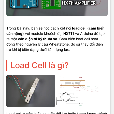
Trong bài này, bạn sẽ học cách kết nối
load cell (cảm biến
cân nặng)
với module khuếch đại
HX711
và Arduino để tạo
ra một
cân điện tử kỹ thuật số
. Cảm biến load cell hoạt
động theo nguyên lý cầu Wheatstone, đo sự thay đổi điện
trở khi bị biến dạng dưới tác dụng lực.
Load Cell là gì?
Load cell là cảm biến chuyển đổi lực hoặc trọng lượng thành