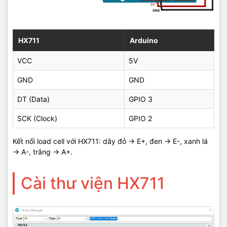
HX711
Arduino
VCC
5V
GND
GND
DT (Data)
GPIO 3
SCK (Clock)
GPIO 2
Kết nối load cell với HX711: dây đỏ → E+, đen → E-, xanh lá
→ A-, trắng → A+.
Cài thư viện HX711