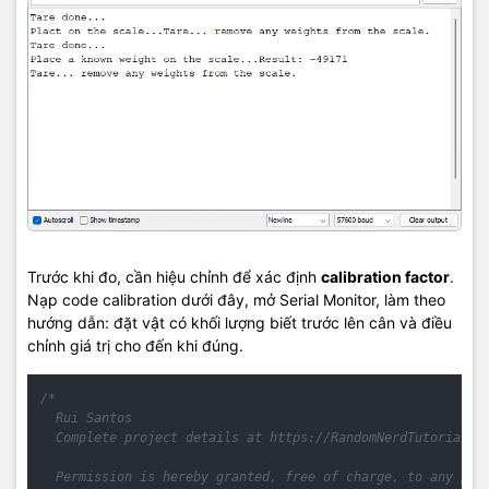
Trước khi đo, cần hiệu chỉnh để xác định
calibration factor
.
Nạp code calibration dưới đây, mở Serial Monitor, làm theo
hướng dẫn: đặt vật có khối lượng biết trước lên cân và điều
chỉnh giá trị cho đến khi đúng.
/*

  Rui Santos

  Complete project details at https://RandomNerdTutorials.c
  Permission is hereby granted, free of charge, to any pers