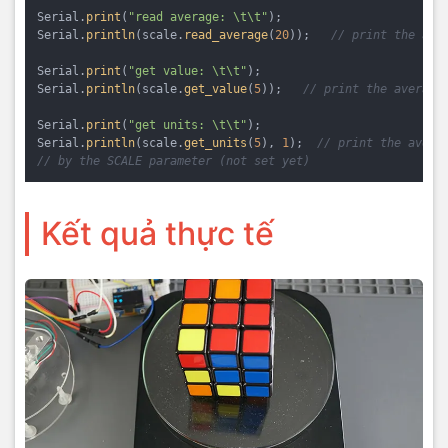
Serial.
print
(
"read average: \t\t"
);

Serial.
println
(scale.
read_average
(
20
));   
// print the ave
Serial.
print
(
"get value: \t\t"
);

Serial.
println
(scale.
get_value
(
5
));   
// print the average
Serial.
print
(
"get units: \t\t"
);

Serial.
println
(scale.
get_units
(
5
), 
1
);  
// print the avera
// by the SCALE parameter (not set yet)
Kết quả thực tế