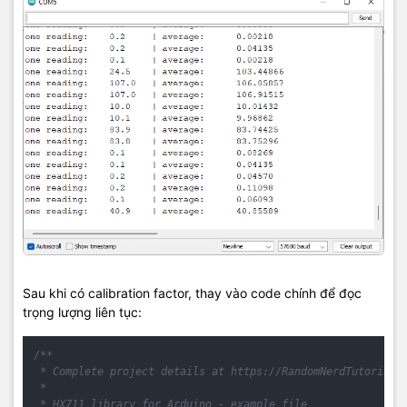
Sau khi có calibration factor, thay vào code chính để đọc
trọng lượng liên tục:
/**

 * Complete project details at https://RandomNerdTutorials.
 *

 * HX711 library for Arduino - example file
