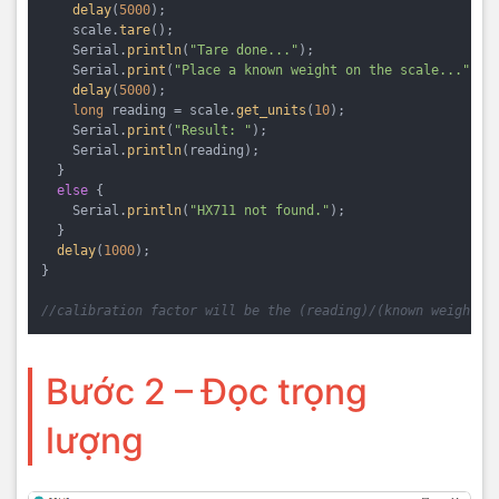
delay
(
5000
);

    scale.
tare
();

    Serial.
println
(
"Tare done..."
);

    Serial.
print
(
"Place a known weight on the scale..."
);

delay
(
5000
);

long
 reading = scale.
get_units
(
10
);

    Serial.
print
(
"Result: "
);

    Serial.
println
(reading);

  } 

else
 {

    Serial.
println
(
"HX711 not found."
);

  }

delay
(
1000
);

}

//calibration factor will be the (reading)/(known weight)
Bước 2 – Đọc trọng
lượng