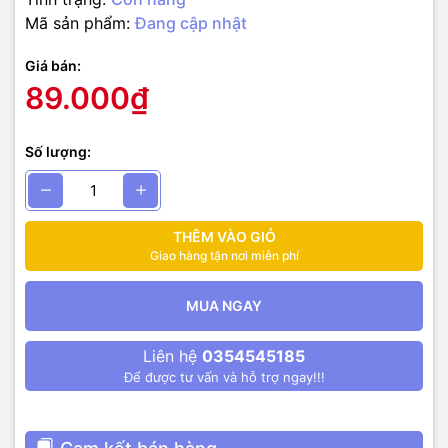
Mã sản phẩm:
Đang cập nhật
Giá bán:
89.000₫
Số lượng:
THÊM VÀO GIỎ
Giao hàng tận nơi miễn phí
MUA NGAY
Liên hệ
0354545185
Để được tư vấn và hỗ trợ ngay!!!