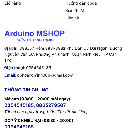
Giỏ hàng
Hướng dẫn code
XiaoZhi AI
Liên hệ
Địa chỉ:
388J57 Hẻm 388j-388z Khu Dân Cư Đại Ngân, Đường
Nguyễn Văn Cừ, Phường An Khánh, Quận Ninh Kiều, TP Cần
Thơ
Điện thoại:
0354545185
Email:
dohoangminh006@gmail.com
THÔNG TIN CHUNG
Mở cửa (08:00 - 20:00 mỗi ngày)
0354545185, 0865279507
Tất cả các ngày trong tuần (Trừ tết Âm Lịch)
GÓP Ý & KHIẾU NẠI (08:30 - 20:00)
0354545185