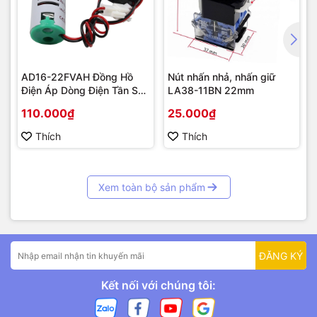
AD16-22FVAH Đồng Hồ
Nút nhấn nhả, nhấn giữ
Điện Áp Dòng Điện Tần Số
LA38-11BN 22mm
AC 22mm màu xanh
110.000₫
25.000₫
Thích
Thích
Xem toàn bộ sản phẩm
ĐĂNG KÝ
Kết nối với chúng tôi: