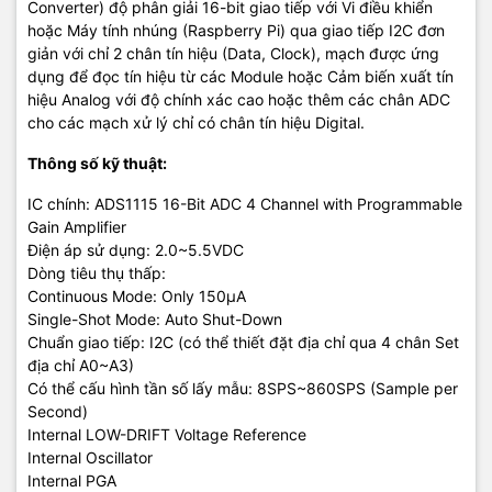
Converter) độ phân giải 16-bit giao tiếp với Vi điều khiển
hoặc Máy tính nhúng (Raspberry Pi) qua giao tiếp I2C đơn
giản với chỉ 2 chân tín hiệu (Data, Clock), mạch được ứng
dụng để đọc tín hiệu từ các Module hoặc Cảm biến xuất tín
hiệu Analog với độ chính xác cao hoặc thêm các chân ADC
cho các mạch xử lý chỉ có chân tín hiệu Digital.
Thông số kỹ thuật:
IC chính: ADS1115 16-Bit ADC 4 Channel with Programmable
Gain Amplifier
Điện áp sử dụng: 2.0~5.5VDC
Dòng tiêu thụ thấp:
Continuous Mode: Only 150µA
Single-Shot Mode: Auto Shut-Down
Chuẩn giao tiếp: I2C (có thể thiết đặt địa chỉ qua 4 chân Set
địa chỉ A0~A3)
Có thể cấu hình tần số lấy mẫu: 8SPS~860SPS (Sample per
Second)
Internal LOW-DRIFT Voltage Reference
Internal Oscillator
Internal PGA