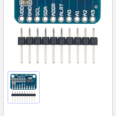
Có thể cấu hình tần số lấy mẫu: 8SPS~860SPS (Sample per
Second)
Internal LOW-DRIFT Voltage Reference
Internal Oscillator
Internal PGA
I2C INTERFACE: Pin-Selectable Addresses
Programmable Comparator
Thư Viện Arduino ADS1115 hoặc ADS1015