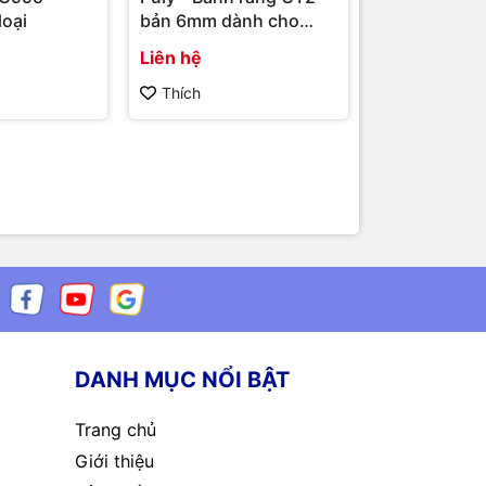
oại
bản 6mm dành cho
cơ bước DR
máy in 3D, CNC
Liên hệ
25.000₫
Thích
Thích
DANH MỤC NỔI BẬT
Trang chủ
Giới thiệu