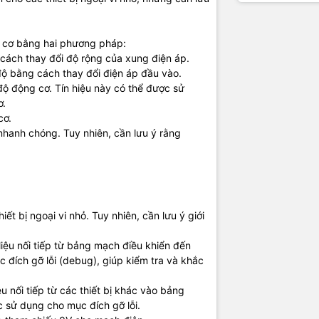
X Pin):
Chân này dùng để nhận dữ liệu nối tiếp từ các thiết bị khác
hiển. Tương tự như TX, nó cũng được sử dụng cho mục đích gỡ lỗi.
này là điểm nối đất, cung cấp điện áp tham chiếu 0V cho mạch điện
 cơ bằng hai phương pháp:
d (Baud Rate):
Tốc độ baud là tốc độ truyền dữ liệu nối tiếp. Trong 
ách thay đổi độ rộng của xung điện áp.
 baud mặc định là 38400 bit/giây (bps) và không thể thay đổi. Điều
ộ bằng cách thay đổi điện áp đầu vào.
iết bị giao tiếp với bảng mạch điều khiển phải sử dụng cùng tốc độ
độ động cơ. Tín hiệu này có thể được sử
dữ liệu thành công.
ơ.
cơ.
cảm biến HALL:
anh chóng. Tuy nhiên, cần lưu ý rằng
y cung cấp nguồn điện 5V cho các cảm biến Hall. Cần lưu ý giới hạ
ánh quá tải.
:
Đây là các cổng tín hiệu đầu ra từ cảm biến Hall. Cảm biến Hall đ
 vị trí của rotor trong động cơ BLDC (không chổi than). Các tín hiệu
t bị ngoại vi nhỏ. Tuy nhiên, cần lưu ý giới
 điều khiển động cơ để điều khiển chính xác động cơ.
à điểm nối đất, cung cấp điện áp tham chiếu 0V cho mạch điện.
iệu nối tiếp từ bảng mạch điều khiển đến
 đích gỡ lỗi (debug), giúp kiểm tra và khắc
 nối tiếp từ các thiết bị khác vào bảng
 sử dụng cho mục đích gỡ lỗi.