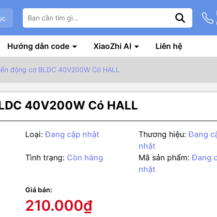
ục
Hướng dẫn code
XiaoZhi AI
Liên hệ
hiển động cơ BLDC 40V200W Có HALL
 BLDC 40V200W Có HALL
Loại:
Đang cập nhật
Thương hiệu:
Đang c
nhật
Tình trạng:
Còn hàng
Mã sản phẩm:
Đang 
nhật
Giá bán:
g số kỹ thuật
210.000₫