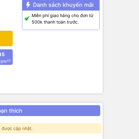
Danh sách khuyến mãi
 nhưng cần
Miễn phí giao hàng cho đơn từ
500k thanh toán trước.
 điện áp.
đầu vào.
ể được sử
85
gay!!!
u ý rằng
cần lưu ý
bạn thích
 khiển đến
 tra và
 được cập nhật.