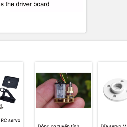
 RC servo
Động cơ tuyến tính
Đĩa servo 