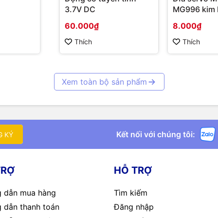
3.7V DC
MG996 kim l
60.000₫
8.000₫
Thích
Thích
Xem toàn bộ sản phẩm
Kết nối với chúng tôi:
G KÝ
TRỢ
HỖ TRỢ
 dẫn mua hàng
Tìm kiếm
 dẫn thanh toán
Đăng nhập