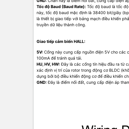
GND:
Chân này là điểm nối đất, cung cấp điện á
Tốc độ Baud (Baud Rate):
Tốc độ baud là tốc độ 
này, tốc độ baud mặc định là 38400 bit/giây (bp
là thiết bị giao tiếp với bảng mạch điều khiển 
truyền dữ liệu thành công.
Giao tiếp cảm biến HALL:
5V:
Cổng này cung cấp nguồn điện 5V cho các cảm
100mA để tránh quá tải.
HU, HV, HW:
Đây là các cổng tín hiệu đầu ra từ 
xác định vị trí của rotor trong động cơ BLDC (kh
dụng bởi bộ điều khiển động cơ để điều khiển ch
GND:
Đây là điểm nối đất, cung cấp điện áp tha