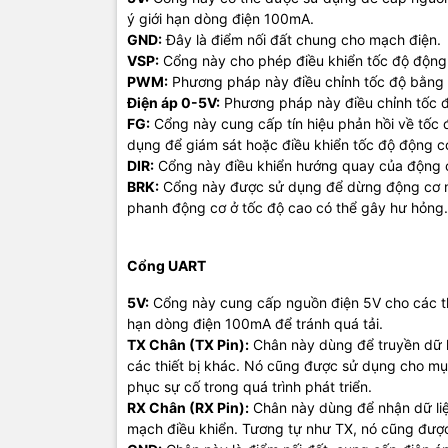
RX Chân (R
ý giới hạn dòng điện 100mA.
mạch điều k
GND:
Đây là điểm nối đất chung cho mạch điện.
GND:
Chân 
VSP:
Cổng này cho phép điều khiển tốc độ động
Tốc độ Bau
PWM:
Phương pháp này điều chỉnh tốc độ bằng c
này, tốc độ
Điện áp 0-5V:
Phương pháp này điều chỉnh tốc đ
nghĩa là th
FG:
Cổng này cung cấp tín hiệu phản hồi về tốc 
bảo truyền 
dụng để giám sát hoặc điều khiển tốc độ động c
DIR:
Cổng này điều khiển hướng quay của động 
Giao tiếp 
BRK:
Cổng này được sử dụng để dừng động cơ nh
phanh động cơ ở tốc độ cao có thể gây hư hỏng.
5V:
Cổng nà
100mA để tr
HU, HV, HW
Cổng UART
để xác định
5V:
Cổng này cung cấp nguồn điện 5V cho các thiế
dụng bởi bộ
hạn dòng điện 100mA để tránh quá tải.
GND:
Đây l
TX Chân (TX Pin):
Chân này dùng để truyền dữ l
các thiết bị khác. Nó cũng được sử dụng cho mục
phục sự cố trong quá trình phát triển.
RX Chân (RX Pin):
Chân này dùng để nhận dữ liệu
mạch điều khiển. Tương tự như TX, nó cũng được