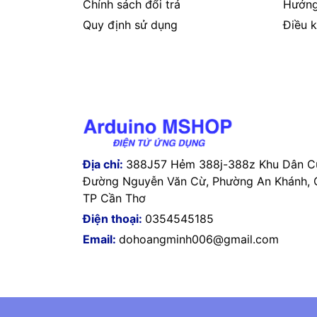
Chính sách đổi trả
Hướng
Quy định sử dụng
Điều k
Địa chỉ:
388J57 Hẻm 388j-388z Khu Dân Cư
Đường Nguyễn Văn Cừ, Phường An Khánh, Q
TP Cần Thơ
Điện thoại:
0354545185
Email:
dohoangminh006@gmail.com