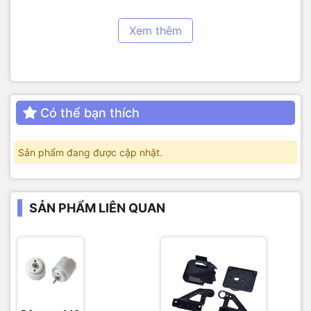
Thông số kỹ thuật:
+ Nguồn đầu vào là 10V – 35V.
Xem thêm
+ Dòng cấp tối đa là 3A.
+ Ngõ vào có cách ly quang, tốc độ cao.
+ Có tích hợp đo quá dòng quá áp.
Có thể bạn thích
+ Kích thước: 50*75*35mm
Sản phẩm đang được cập nhật.
Sơ đồ nối dây:
SẢN PHẨM LIÊN QUAN