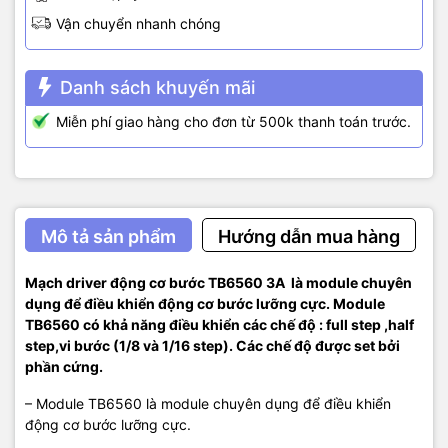
Sử dụng IC TB6560 điều khiển hoạt động của động cơ bước.
Vận chuyển nhanh chóng
Khối Động cơ.
Gồm 4 chân: A+, A-, B+, B- cho phép kết nối với 4 đầu dây của
Danh sách khuyến mãi
động cơ bước lưỡng cực.
Miễn phí giao hàng cho đơn từ 500k thanh toán trước.
Thông số kỹ thuật:
+ Nguồn đầu vào là 10V – 35V.
+ Dòng cấp tối đa là 3A.
Mô tả sản phẩm
Hướng dẫn mua hàng
+ Ngõ vào có cách ly quang, tốc độ cao.
Mạch driver động cơ bước TB6560 3A là module chuyên
+ Có tích hợp đo quá dòng quá áp.
dụng để điều khiển động cơ bước lưỡng cực. Module
TB6560 có khả năng điều khiển các chế độ : full step ,half
+ Kích thước: 50*75*35mm
step,vi bước (1/8 và 1/16 step). Các chế độ được set bởi
Sơ đồ nối dây:
phần cứng.
– Module TB6560 là module chuyên dụng để điều khiển
động cơ bước lưỡng cực.