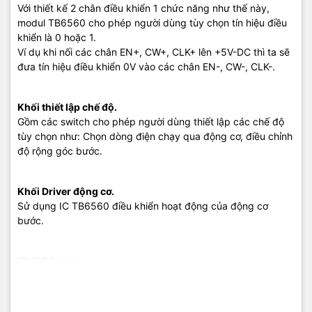
Với thiết kế 2 chân điều khiển 1 chức năng như thế này,
modul TB6560 cho phép người dùng tùy chọn tín hiệu điều
khiển là 0 hoặc 1.
Ví dụ khi nối các chân EN+, CW+, CLK+ lên +5V-DC thì ta sẽ
đưa tín hiệu điều khiển 0V vào các chân EN-, CW-, CLK-.
Khối thiết lập chế độ.
Gồm các switch cho phép người dùng thiết lập các chế độ
tùy chọn như: Chọn dòng điện chạy qua động cơ, điều chỉnh
độ rộng góc bước.
Khối Driver động cơ.
Sử dụng IC TB6560 điều khiển hoạt động của động cơ
bước.
Khối Động cơ.
Gồm 4 chân: A+, A-, B+, B- cho phép kết nối với 4 đầu dây
của động cơ bước lưỡng cực.