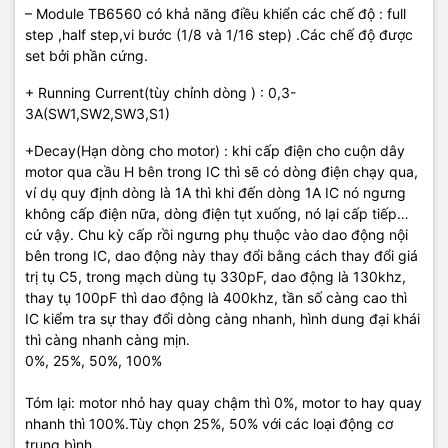
– Module TB6560 có khả năng điều khiển các chế độ : full
step ,half step,vi bước (1/8 và 1/16 step) .Các chế độ được
set bởi phần cứng.
+ Running Current(tùy chỉnh dòng ) : 0,3-
3A(SW1,SW2,SW3,S1)
+Decay(Hạn dòng cho motor) : khi cấp điện cho cuộn dây
motor qua cầu H bên trong IC thì sẽ có dòng điện chạy qua,
ví dụ quy định dòng là 1A thì khi đến dòng 1A IC nó ngưng
không cấp điện nữa, dòng điện tụt xuống, nó lại cấp tiếp…
cứ vậy. Chu kỳ cấp rồi ngưng phụ thuộc vào dao động nội
bên trong IC, dao động này thay đổi bằng cách thay đổi giá
trị tụ C5, trong mạch dùng tụ 330pF, dao động là 130khz,
thay tụ 100pF thì dao động là 400khz, tần số càng cao thì
IC kiểm tra sự thay đổi dòng càng nhanh, hình dung đại khái
thì càng nhanh càng mịn.
0%, 25%, 50%, 100%
Tóm lại: motor nhỏ hay quay chậm thì 0%, motor to hay quay
nhanh thì 100%.Tùy chọn 25%, 50% với các loại động cơ
trung bình.