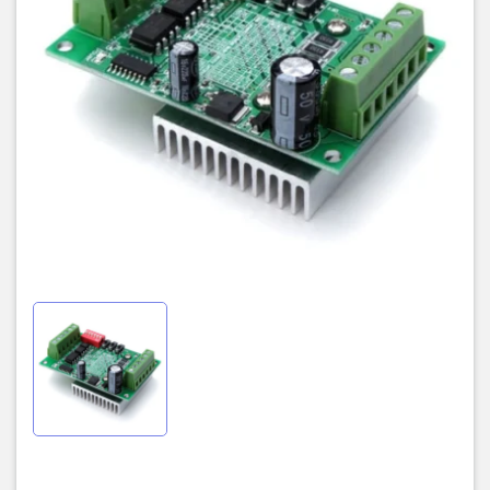
thay đổi bằng cách thay đổi giá trị tụ C5, trong mạch dùng tụ
330pF, dao động là 130khz, thay tụ 100pF thì dao động là
400khz, tần số càng cao thì IC kiểm tra sự thay đổi dòng càng
nhanh, hình dung đại khái thì càng nhanh càng mịn.
0%, 25%, 50%, 100%
Tóm lại: motor nhỏ hay quay chậm thì 0%, motor to hay quay
nhanh thì 100%.Tùy chọn 25%, 50% với các loại động cơ trung
bình.
+Excitation: đặt vi bước cho mạch driver. Ví dụ motor 1,8 độ set (1)
thì 1 xung ngoài vào chân step sẽ quay 1,8 độ, 200 xung sẽ quay 1
vòng. Set 1/2, 1/8, 1/16 thì 1 xung vào sẽ quay 1/2, 1/8, 1/16 của
1,8 độ.
Chức năng các khối.
Modul TB6560 sử dụng nguồn cấp 12V-DC hoặc 24V-DC cấp cho
động cơ bước hoạt động.
Tạo ra điện áp 5V-DC cấp cho các khối còn lại.
Khối cách ly quang.