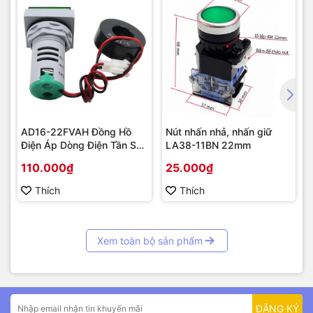
AD16-22FVAH Đồng Hồ
Nút nhấn nhả, nhấn giữ
Điện Áp Dòng Điện Tần Số
LA38-11BN 22mm
AC 22mm màu xanh
110.000₫
25.000₫
Thích
Thích
Xem toàn bộ sản phẩm
ĐĂNG KÝ