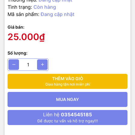
Tình trạng:
Còn hàng
Mã sản phẩm:
Đang cập nhật
Giá bán:
25.000₫
Số lượng:
THÊM VÀO GIỎ
Giao hàng tận nơi miễn phí
MUA NGAY
Liên hệ
0354545185
Để được tư vấn và hỗ trợ ngay!!!