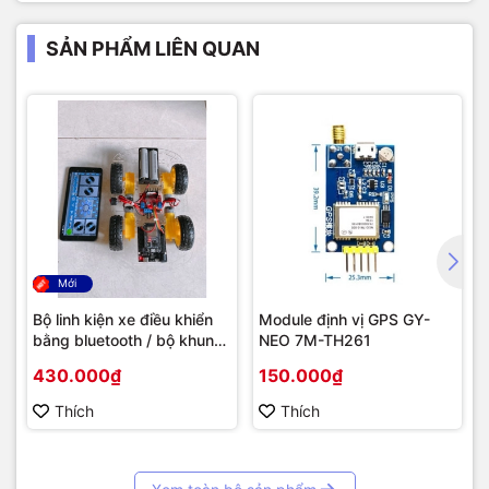
SẢN PHẨM LIÊN QUAN
Mới
Bộ linh kiện xe điều khiển
Module định vị GPS GY-
bằng bluetooth / bộ khung
NEO 7M-TH261
xe robot
430.000₫
150.000₫
Thích
Thích