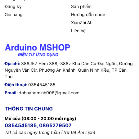
Đăng ký
Sản phẩm
Giỏ hàng
Hướng dẫn code
XiaoZhi AI
Liên hệ
Địa chỉ:
388J57 Hẻm 388j-388z Khu Dân Cư Đại Ngân, Đường
Nguyễn Văn Cừ, Phường An Khánh, Quận Ninh Kiều, TP Cần
Thơ
Điện thoại:
0354545185
Email:
dohoangminh006@gmail.com
THÔNG TIN CHUNG
Mở cửa (08:00 - 20:00 mỗi ngày)
0354545185, 0865279507
Tất cả các ngày trong tuần (Trừ tết Âm Lịch)