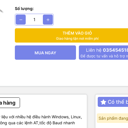
Số lượng:
 thuật :
 : bluetooth 3.0
hoạt động : 3.6~6VDC
kết nối : 7.3mA
THÊM VÀO GIỎ
chờ : 7.4mA
Giao hàng tận nơi miễn phí
m việc : 2.4Ghz
Liên hệ
03545451
truyền : uart
MUA NGAY
Để được tư vấn và hỗ trợ n
nhạy : -47dBm
anten truyền dữ liệu
ách truyền : max 30m
ớc : 19.6×14.94×1.8mm
Có thể 
a hàng
liệu với nhiều hệ điều hành Windows, Linux,
Sản phẩm đang
 thông qua các lệnh AT,tốc độ Baud nhanh