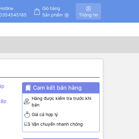
Hotline
Giỏ hàng
0354545185
Sản phẩm
Thông tin
0
ập
Cam kết bán hàng
Hàng được kiểm tra trước khi
cập
bán
Giá cả hợp lý
Vận chuyển nhanh chóng
indows,
c độ Baud