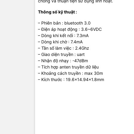
chóng và thuận tiện sử dụng linh hoạt.
Thông số kỹ thuật :
– Phiên bản : bluetooth 3.0
– Điện áp hoạt động : 3.6~6VDC
– Dòng khi kết nối : 7.3mA
– Dòng khi chờ : 7.4mA
– Tần số làm việc : 2.4Ghz
– Giao diện truyền : uart
– Nhận độ nhạy : -47dBm
– Tích hợp anten truyền dữ liệu
– Khoảng cách truyền : max 30m
– Kích thước : 19.6×14.94×1.8mm