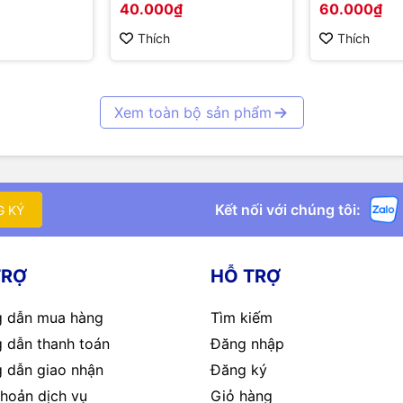
40.000₫
60.000₫
20x6x6mm
Thích
Thích
Xem toàn bộ sản phẩm
Kết nối với chúng tôi:
G KÝ
TRỢ
HỖ TRỢ
 dẫn mua hàng
Tìm kiếm
 dẫn thanh toán
Đăng nhập
 dẫn giao nhận
Đăng ký
hoản dịch vụ
Giỏ hàng