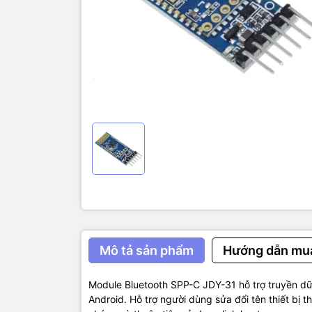
Thông số kỹ
– Phiên bản
– Điện áp 
– Dòng khi 
– Dòng khi 
– Tần số là
– Giao diện 
– Nhận độ 
– Tích hợp 
– Khoảng c
– Kích thư
Mô tả sản phẩm
Hướng dẫn mu
Module Bluetooth SPP-C JDY-31 hỗ trợ truyền dữ 
Android. Hỗ trợ người dùng sửa đổi tên thiết bị