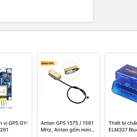
h vị GPS GY-
Anten GPS 1575 / 1561
Thiết bị ch
261
MHz, Anten gốm mini
ELM327 Blu
28dBi BD+GPS
OBD2 V1.5