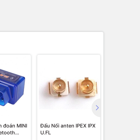
ẩn đoán MINI
Đấu Nối anten IPEX IPX
Anten GPS 
etooth
U.FL
PCB