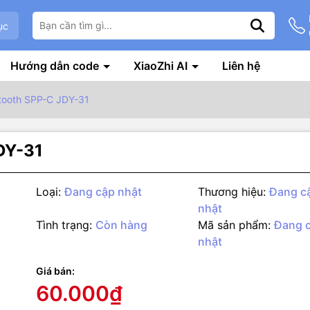
ục
Hướng dẫn code
XiaoZhi AI
Liên hệ
tooth SPP-C JDY-31
DY-31
Loại:
Đang cập nhật
Thương hiệu:
Đang c
nhật
Tình trạng:
Còn hàng
Mã sản phẩm:
Đang 
nhật
g số kỹ thuật
Giá bán:
tooth SPP-C JDY-31 hỗ trợ truyền dữ liệu với nhiều hệ điều hành W
60.000₫
oid. Hỗ trợ người dùng sửa đổi tên thiết bị thông qua các lệnh AT,tố
 và thuận tiện sử dụng linh hoạt.