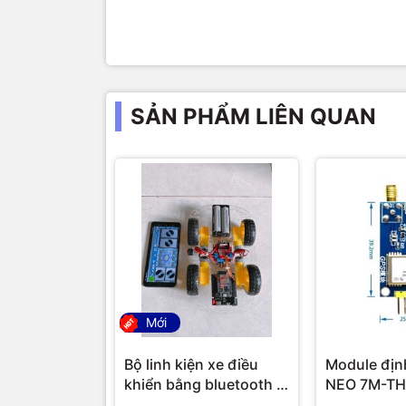
SẢN PHẨM LIÊN QUAN
Mới
Bộ linh kiện xe điều
Module địn
khiển bằng bluetooth /
NEO 7M-TH
bộ khung xe robot