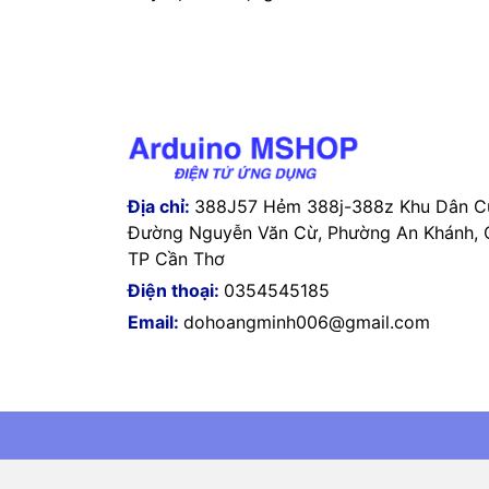
Địa chỉ:
388J57 Hẻm 388j-388z Khu Dân Cư
Đường Nguyễn Văn Cừ, Phường An Khánh, Q
TP Cần Thơ
Điện thoại:
0354545185
Email:
dohoangminh006@gmail.com