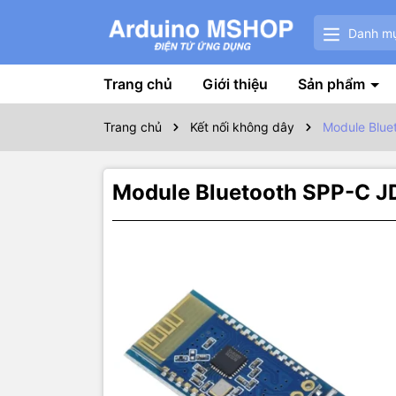
Danh m
Trang chủ
Giới thiệu
Sản phẩm
Trang chủ
Kết nối không dây
Module Blue
Module Bluetooth SPP-C J
Thôn
Module Blue
Linux, Andr
nhanh chóng