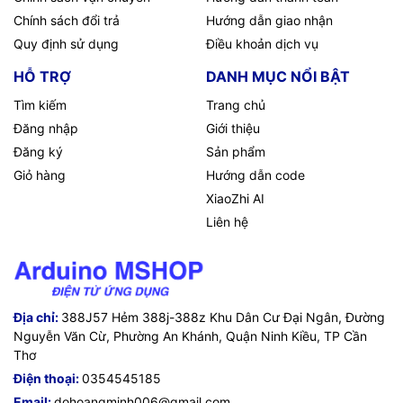
Chính sách đổi trả
Hướng dẫn giao nhận
Quy định sử dụng
Điều khoản dịch vụ
HỖ TRỢ
DANH MỤC NỔI BẬT
Tìm kiếm
Trang chủ
Đăng nhập
Giới thiệu
Đăng ký
Sản phẩm
Giỏ hàng
Hướng dẫn code
XiaoZhi AI
Liên hệ
Địa chỉ:
388J57 Hẻm 388j-388z Khu Dân Cư Đại Ngân, Đường
Nguyễn Văn Cừ, Phường An Khánh, Quận Ninh Kiều, TP Cần
Thơ
Điện thoại:
0354545185
Email:
dohoangminh006@gmail.com