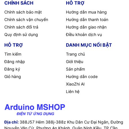
CHÍNH SÁCH
HỖ TRỢ
Chính sách bảo mật
Hướng dẫn mua hàng
Chính sách vận chuyển
Hướng dẫn thanh toán
Chính sách đổi trả
Hướng dẫn giao nhận
Quy định sử dụng
Điều khoản dịch vụ
HỖ TRỢ
DANH MỤC NỔI BẬT
Tìm kiếm
Trang chủ
Đăng nhập
Giới thiệu
Đăng ký
Sản phẩm
Giỏ hàng
Hướng dẫn code
XiaoZhi AI
Liên hệ
Địa chỉ:
388J57 Hẻm 388j-388z Khu Dân Cư Đại Ngân, Đường
Nguyễn Văn Cừ, Phường An Khánh, Quận Ninh Kiều, TP Cần